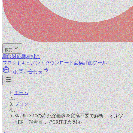
概要
機能
対応機種
料金
ブログ
ドキュメント
ダウンロード
点検計画ツール
en
お問い合わせ
ホーム
/
ブログ
/
Skydio X10の赤外線画像を変換不要で解析 ─ オルソ・
測定・報告書までCRITIRが対応