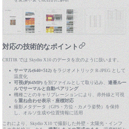
対応の技術的なポイント
CRITIR では Skydio X10 のデータを次のように扱います。
サーマル(640×512)
をラジオメトリック R-JPEG として
温度化
可視(約64MP)
を別ファイルとして取り込み、
連番ルー
ルでサーマルと自動ペアリング
機種ごとのキャリブレーションにより、赤外線と可視
を
重ね合わせ表示・座標対応
撮影メタデータ（GPS・方位・カメラ姿勢）を保持
し、オルソ生成や位置情報に活用
これにより、Skydio X10 で撮影した外壁・太陽光・インフ