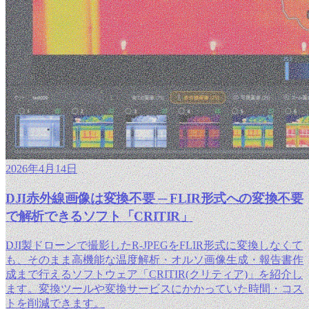
2026年4月14日
DJI赤外線画像は変換不要 ─ FLIR形式への変換不要
で解析できるソフト「CRITIR」
DJI製ドローンで撮影したR-JPEGをFLIR形式に変換しなくて
も、そのまま高機能な温度解析・オルソ画像生成・報告書作
成まで行えるソフトウェア「CRITIR(クリティア)」を紹介し
ます。変換ツールや変換サービスにかかっていた時間・コス
トを削減できます。