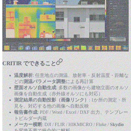
CRITIR でできること
温度解析
: 任意地点の測温、放射率・反射温度・距離な
どの
測温パラメータ調整
による再計算
壁面オルソ自動生成
: 多数の画像から建物立面のオルソ
画像を自動生成（赤外線オルソにも対応）
測定結果の自動投影（画像リンク）
: 1か所の測定・所
見を、対応する他の画像へ自動反映
報告書作成
: PDF / Word / Excel / DXF 出力、テンプレー
トビルダー内蔵
メーカー横断
: DJI / FLIR / HIKMICRO / Fluke /
Skydio
を変換不要で統合的に解析