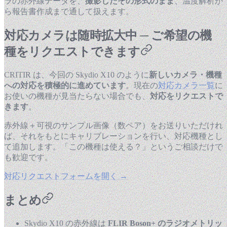
ラの赤外線データを、
撮影したその形式のまま
、温度解析か
ら報告書作成まで通して扱えます。
対応カメラは随時拡大中 ─ ご希望の機
種をリクエストできます
CRITIR は、今回の Skydio X10 のように
新しいカメラ・機種
への対応を積極的に進めています
。現在の
対応カメラ一覧
に
お使いの機種が見当たらない場合でも、
対応をリクエストで
きます
。
赤外線＋可視のサンプル画像（数ペア）をお送りいただけれ
ば、それをもとにキャリブレーションを行い、対応機種とし
て追加します。「この機種は使える？」というご相談だけで
も歓迎です。
対応リクエストフォームを開く →
まとめ
Skydio X10 の赤外線は
FLIR Boson+ のラジオメトリッ