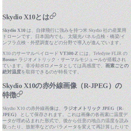
Skydio X10とは
Skydio X10
は、自律飛行に強みを持つ米 Skydio 社の産業用
ドローンです。日本国内でも、太陽光パネル点検・橋梁/イ
ンフラ点検・外壁調査などの分野で導入が進んでいます。
X10 のサーマルペイロード
VT300-Z
には、Teledyne FLIR の
Boson+
ラジオメトリック・サーマルモジュールが搭載され
ています。非冷却ボロメータとしては高感度で、
画素ごとの
絶対温度
を取得できるのが特長です。
Skydio X10の赤外線画像（R-JPEG）の
特徴
Skydio X10 の赤外線画像は、
ラジオメトリック JPEG（R-
JPEG）
として保存されます。これは画像の各画素に温度デ
ータが埋め込まれた形式で、後から任意の地点の温度を読み
取ったり、放射率などのパラメータを変えて再計算したりで