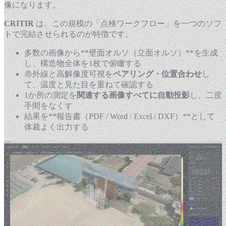
像になります。
CRITIR
は、この規模の「点検ワークフロー」を一つのソフ
トで完結させられるのが特徴です。
多数の画像から**壁面オルソ（立面オルソ）**を生成
し、構造物全体を1枚で俯瞰する
赤外線と高解像度可視を
ペアリング・位置合わせ
し
て、温度と見た目を重ねて確認する
1か所の測定を
関連する画像すべてに自動投影
し、二度
手間をなくす
結果を**報告書（PDF / Word / Excel / DXF）**として
体裁よく出力する