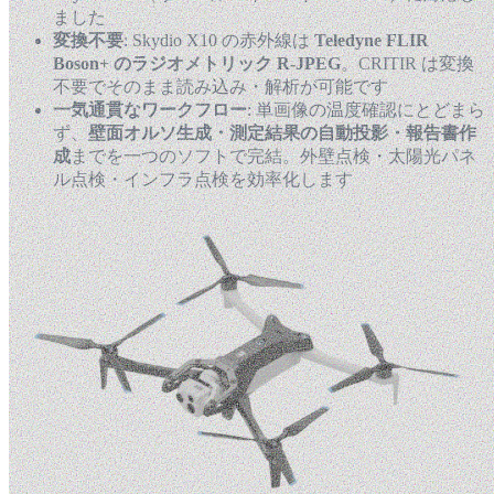
ました
変換不要
: Skydio X10 の赤外線は
Teledyne FLIR
Boson+ のラジオメトリック R-JPEG
。CRITIR は変換
不要でそのまま読み込み・解析が可能です
一気通貫なワークフロー
: 単画像の温度確認にとどまら
ず、
壁面オルソ生成・測定結果の自動投影・報告書作
成
までを一つのソフトで完結。外壁点検・太陽光パネ
ル点検・インフラ点検を効率化します