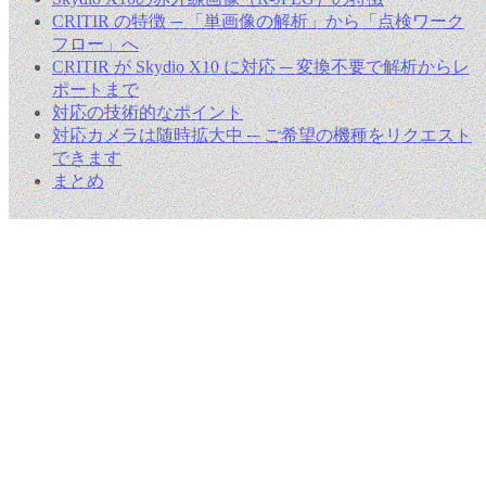
CRITIR の特徴 ─ 「単画像の解析」から「点検ワーク
フロー」へ
CRITIR が Skydio X10 に対応 ─ 変換不要で解析からレ
ポートまで
対応の技術的なポイント
対応カメラは随時拡大中 ─ ご希望の機種をリクエスト
できます
まとめ