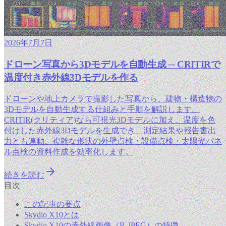
2026年7月7日
ドローン写真から3Dモデルを自動生成 ─ CRITIRで
温度付き赤外線3Dモデルを作る
ドローンや地上カメラで撮影した写真から、建物・構造物の
3Dモデルを自動生成する仕組みと手順を解説します。
CRITIR(クリティア)なら可視光3Dモデルに加え、温度を色
付けした赤外線3Dモデルを生成でき、測定結果や報告書出
力とも連動。複雑な形状の外壁点検・設備点検・太陽光パネ
ル点検の資料作成を効率化します。
続きを読む
目次
この記事の要点
Skydio X10とは
Skydio X10の赤外線画像（R-JPEG）の特徴