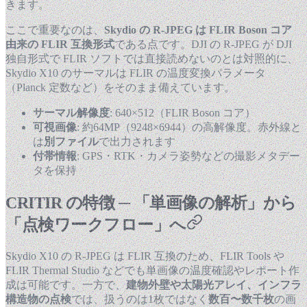
きます。
ここで重要なのは、
Skydio の R-JPEG は FLIR Boson コア
由来の FLIR 互換形式
である点です。DJI の R-JPEG が DJI
独自形式で FLIR ソフトでは直接読めないのとは対照的に、
Skydio X10 のサーマルは FLIR の温度変換パラメータ
（Planck 定数など）をそのまま備えています。
サーマル解像度
: 640×512（FLIR Boson コア）
可視画像
: 約64MP（9248×6944）の高解像度。赤外線と
は
別ファイル
で出力されます
付帯情報
: GPS・RTK・カメラ姿勢などの撮影メタデー
タを保持
CRITIR の特徴 ─ 「単画像の解析」から
「点検ワークフロー」へ
Skydio X10 の R-JPEG は FLIR 互換のため、FLIR Tools や
FLIR Thermal Studio などでも単画像の温度確認やレポート作
成は可能です。一方で、
建物外壁や太陽光アレイ、インフラ
構造物の点検
では、扱うのは1枚ではなく
数百〜数千枚
の画