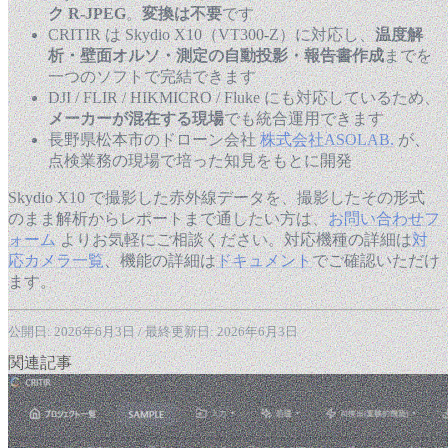
ク R-JPEG
。
変換は不要
です
CRITIR は Skydio X10（VT300-Z）に対応し、
温度解
析・壁面オルソ・測定の自動投影・報告書作成
までを
一つのソフトで完結できます
DJI / FLIR / HIKMICRO / Fluke にも対応しているため、
メーカーが混在する現場
でも統合運用できます
長野県松本市のドローン会社
株式会社ASOLAB.
が、
点検業務の現場で培った知見をもとに開発
Skydio X10 で撮影した赤外線データを、撮影したその形式
のまま解析からレポートまで通したい方は、
お問い合わせフ
ォーム
よりお気軽にご相談ください。対応機種の詳細は
対
応カメラ一覧
、機能の詳細は
ドキュメント
でご確認いただけ
ます。
公開日: 2026年6月3日 / 最終更新日: 2026年6月3日
関連記事