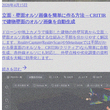
2026年4月15日
立面・壁面オルソ画像を簡単に作る方法 ─ CRITIR
で建物壁面のオルソ画像を自動生成
ドローンや地上カメラで撮影した建物の外壁写真から立面・
壁面オルソ画像を作成する仕組みと手順を分かりやすく解説
します。RealityCapture(RealityScan)やMetashapeでは手間がか
かる垂直面のオルソを、CRITIR(クリティア)なら簡単に自動
生成。赤外線オルソにも対応し、外壁点検や劣化調査の資料
作成を大幅に効率化します。
続きを読む