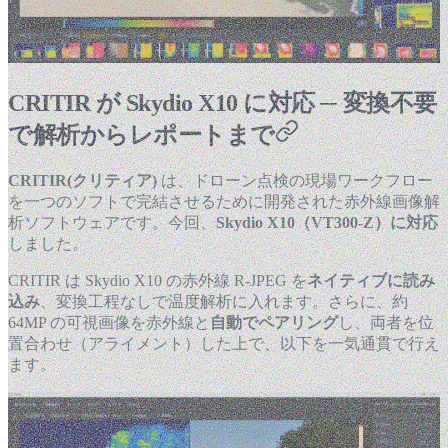
CRITIR が Skydio X10 に対応 ─ 変換不要
で解析からレポートまで
CRITIR(クリティア)
は、ドローン点検の現場ワークフロー
を一つのソフトで完結させるために開発された赤外線画像解
析ソフトウェアです。今回、
Skydio X10（VT300-Z）に対応
しました。
CRITIR は Skydio X10 の赤外線 R-JPEG を
ネイティブに読み
込み
、変換工程なしで温度解析に入れます。さらに、約
64MP の可視画像を赤外線と
自動でペアリング
し、両者を位
置合わせ（アライメント）した上で、以下を一気通貫で行え
ます。