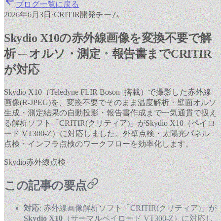
ブログ一覧に戻る
2026年6月3日
·
CRITIR開発チーム
Skydio X10の赤外線画像を変換不要で解
析 ─ オルソ・測定・報告書までCRITIR
が対応
Skydio X10（Teledyne FLIR Boson+搭載）で撮影した赤外線
画像(R-JPEG)を、変換不要でそのまま温度解析・壁面オルソ
生成・測定結果の自動投影・報告書作成まで一気通貫で扱え
る解析ソフト「CRITIR(クリティア)」がSkydio X10（ペイロ
ード VT300-Z）に対応しました。外壁点検・太陽光パネル
点検・インフラ点検のワークフローを効率化します。
Skydio
赤外線
点検
この記事の要点
対応
: 赤外線画像解析ソフト「CRITIR(クリティア)」が
Skydio X10
（サーマルペイロード VT300-Z）に対応し